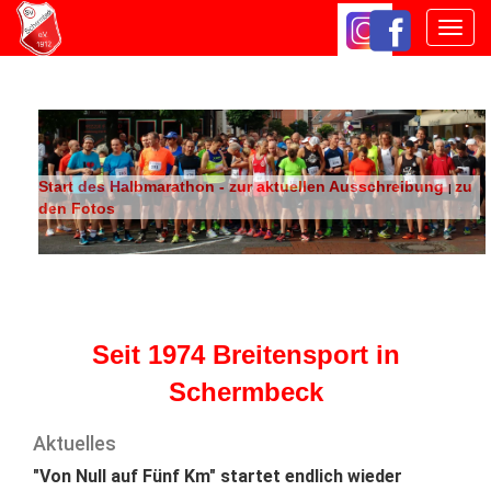
Navig
ein-/
Start des Halbmarathon - zur aktuellen Ausschreibung
zu
|
den Fotos
Seit 1974 Breitensport in
Schermbeck
Aktuelles
"Von Null auf Fünf Km" startet endlich wieder