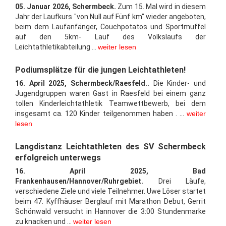
05. Januar 2026, Schermbeck.
Zum 15. Mal wird in diesem
Jahr der Laufkurs "von Null auf Fünf km" wieder angeboten,
beim dem Laufanfänger, Couchpotatos und Sportmuffel
auf den 5km- Lauf des Volkslaufs der
Leichtathletikabteilung ...
weiter lesen
Podiumsplätze für die jungen Leichtathleten!
16. April 2025, Schermbeck/Raesfeld..
Die Kinder- und
Jugendgruppen waren Gast in Raesfeld bei einem ganz
tollen Kinderleichtathletik Teamwettbewerb, bei dem
insgesamt ca. 120 Kinder teilgenommen haben . ...
weiter
lesen
Langdistanz Leichtathleten des SV Schermbeck
erfolgreich unterwegs
16. April 2025, Bad
Frankenhausen/Hannover/Ruhrgebiet.
Drei Läufe,
verschiedene Ziele und viele Teilnehmer. Uwe Löser startet
beim 47. Kyffhäuser Berglauf mit Marathon Debut, Gerrit
Schönwald versucht in Hannover die 3:00 Stundenmarke
zu knacken und ...
weiter lesen