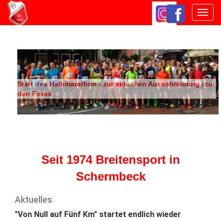
Navig
ein-/
Start des Halbmarathon - zur aktuellen Ausschreibung
zu
|
den Fotos
Seit 1974 Breitensport in
Schermbeck
Aktuelles
"Von Null auf Fünf Km" startet endlich wieder