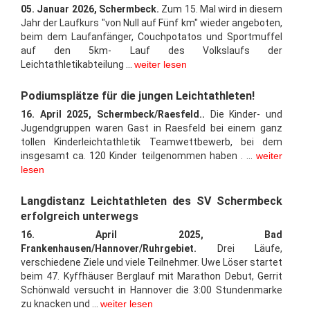
05. Januar 2026, Schermbeck.
Zum 15. Mal wird in diesem
Jahr der Laufkurs "von Null auf Fünf km" wieder angeboten,
beim dem Laufanfänger, Couchpotatos und Sportmuffel
auf den 5km- Lauf des Volkslaufs der
Leichtathletikabteilung ...
weiter lesen
Podiumsplätze für die jungen Leichtathleten!
16. April 2025, Schermbeck/Raesfeld..
Die Kinder- und
Jugendgruppen waren Gast in Raesfeld bei einem ganz
tollen Kinderleichtathletik Teamwettbewerb, bei dem
insgesamt ca. 120 Kinder teilgenommen haben . ...
weiter
lesen
Langdistanz Leichtathleten des SV Schermbeck
erfolgreich unterwegs
16. April 2025, Bad
Frankenhausen/Hannover/Ruhrgebiet.
Drei Läufe,
verschiedene Ziele und viele Teilnehmer. Uwe Löser startet
beim 47. Kyffhäuser Berglauf mit Marathon Debut, Gerrit
Schönwald versucht in Hannover die 3:00 Stundenmarke
zu knacken und ...
weiter lesen